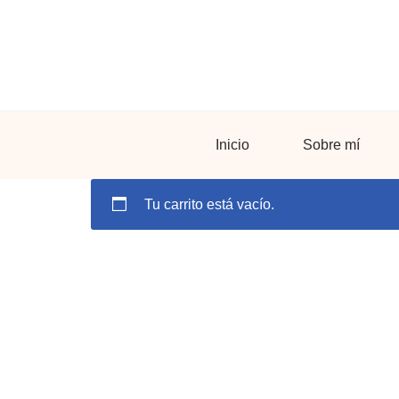
Saltar
al
contenido
Inicio
Sobre mí
Tu carrito está vacío.