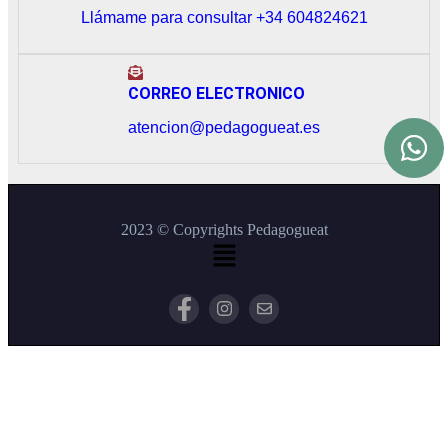
Llámame para consultar +34 604824621
CORREO ELECTRONICO
atencion@pedagogueat.es
2023 © Copyrights Pedagogueat