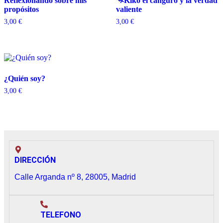
Reflexionando sobre mis
🦘Kiko el canguro y la verdad
propósitos
valiente
3,00
€
3,00
€
¿Quién soy?
3,00
€
DIRECCIÓN
Calle Arganda nº 8, 28005, Madrid
TELEFONO